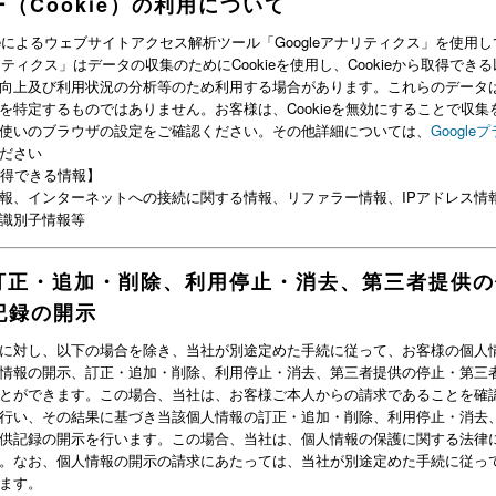
（Cookie）の利用について
gleによるウェブサイトアクセス解析ツール「Googleアナリティクス」を使用
ナリティクス」はデータの収集のためにCookieを使用し、Cookieから取得でき
向上及び利用状況の分析等のため利用する場合があります。これらのデータ
を特定するものではありません。お客様は、Cookieを無効にすることで収集
使いのブラウザの設定をご確認ください。その他詳細については、
Googl
ださい
ら取得できる情報】
報、インターネットへの接続に関する情報、リファラー情報、IPアドレス情
識別子情報等
訂正・追加・削除、利用停止・消去、第三者提供の
記録の開示
に対し、以下の場合を除き、当社が別途定めた手続に従って、お客様の個人
情報の開示、訂正・追加・削除、利用停止・消去、第三者提供の停止・第三
とができます。この場合、当社は、お客様ご本人からの請求であることを確
行い、その結果に基づき当該個人情報の訂正・追加・削除、利用停止・消去
供記録の開示を行います。この場合、当社は、個人情報の保護に関する法律
。なお、個人情報の開示の請求にあたっては、当社が別途定めた手続に従っ
ます。