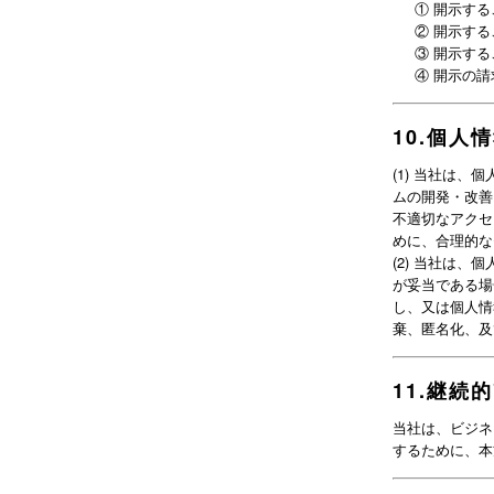
①
開示する
②
開示する
③
開示する
④
開示の請
10
.
個人情
(
1
)
当社は、個
ムの開発・改善
不適切なアクセ
めに、合理的な
(
2
)
当社は、個
が妥当である場
し、又は個人情
棄、匿名化、及
11
.
継続的
当社は、ビジネ
するために、本