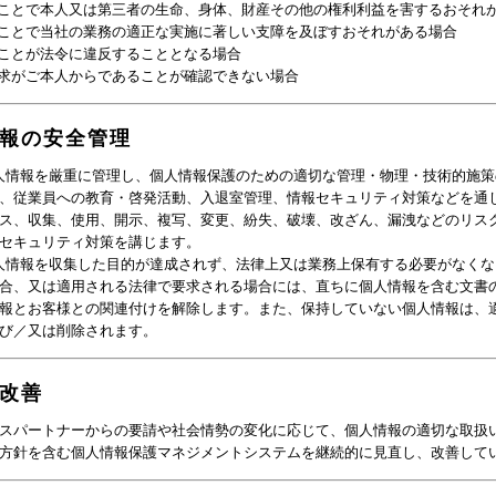
ことで本人又は第三者の生命、身体、財産その他の権利利益を害するおそれ
ことで当社の業務の適正な実施に著しい支障を及ぼすおそれがある場合
ことが法令に違反することとなる場合
求がご本人からであることが確認できない場合
報の安全管理
人情報を厳重に管理し、個人情報保護のための適切な管理・物理・技術的施策
、従業員への教育・啓発活動、入退室管理、情報セキュリティ対策などを通
ス、収集、使用、開示、複写、変更、紛失、破壊、改ざん、漏洩などのリス
セキュリティ対策を講じます。
人情報を収集した目的が達成されず、法律上又は業務上保有する必要がなくな
合、又は適用される法律で要求される場合には、直ちに個人情報を含む文書
報とお客様との関連付けを解除します。また、保持していない個人情報は、
び／又は削除されます。
改善
スパートナーからの要請や社会情勢の変化に応じて、個人情報の適切な取扱
方針を含む個人情報保護マネジメントシステムを継続的に見直し、改善して