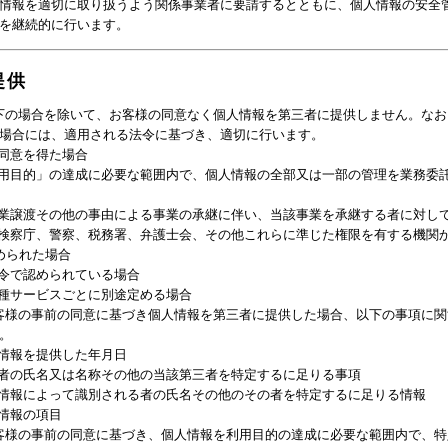
情報を適切に取り扱うよう関係事業者に要請するとともに、個人情報の安全
を継続的に行います。
提供
下の場合を除いて、お客様の同意なく個人情報を第三者に提供しません。なお
場合には、適用される法令に基づき、適切に行います。
同意を得た場合
用目的」の達成に必要な範囲内で、個人情報の全部又は一部の管理を業務委
業譲渡その他の事由による事業の承継に伴い、当該事業を承継する者に対し
検察庁、警察、税務署、弁護士会、その他これらに準じた権限を有する機関
められた場合
令で認められている場合
種サービスごとに別途定める場合
客様の事前の同意に基づき個人情報を第三者に提供した場合、以下の事項に関
。
情報を提供した年月日
者の氏名又は名称その他の当該第三者を特定するに足りる事項
情報によって識別される者の氏名その他のその者を特定するに足りる情報
情報の項目
客様の事前の同意に基づき、個人情報を利用目的の達成に必要な範囲内で、特