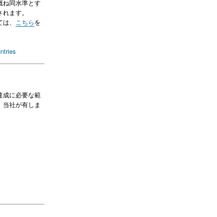
概ね同水準とす
されます。
ては、
こちら
を
ntries
達成に必要な範
、当社が有しま