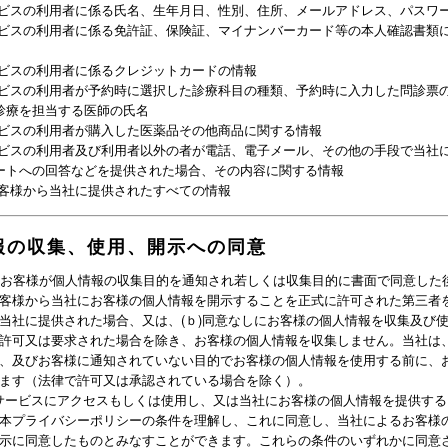
ビスの利用者に係る氏名、生年月日、性別、住所、メールアドレス、パスワ
ビスの利用者に係る免許証、保険証、マイナンバーカード等の本人確認書類
ビスの利用者に係るクレジットカードの情報
ビスの利用者が予約時に選択した診療科目の種類、予約時に入力した問診票
診療を担当する医師の氏名
ビスの利用者が購入した医薬品その他商品に関する情報
ビスの利用者及び利用者以外の者が電話、電子メール、その他の手段で当社
ートへの回答などを提供された場合、その内容に関する情報
客様から当社に提供されたすべての情報
報の収集、使用、開示への同意
ａ)お客様が個人情報の収集目的を通知され若しくは収集目的に書面で同意した
客様から当社にお客様の個人情報を開示することを正式に許可された第三者
当社に提供された場合、又は、(ｂ)同意なしにお客様の個人情報を収集及び
許可又は要求された場合を除き、お客様の個人情報を収集しません。当社は
、及びお客様に通知されていない目的でお客様の個人情報を使用する前に、
ます（法律で許可又は承認されている場合を除く）。
サービスにアクセスもしくは使用し、又は当社にお客様の個人情報を提供する
本プライバシーポリシーの条件を理解し、これに同意し、当社によるお客様
示に同意したものとみなすことができます。これらの条件のいずれかに同意