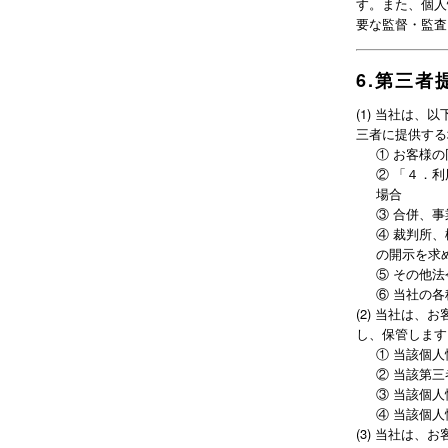
す。また、個人
要な監督・監査
6
.
第三者
(
1
)
当社は、以
三者に提供する
①
お客様の
②
「４．利
場合
③
合併、事
④
裁判所、
の開示を求
⑤
その他法
⑥
当社の各
(
2
)
当社は、お
し、保管します
①
当該個人
②
当該第三
③
当該個人
④
当該個人
(
3
)
当社は、お