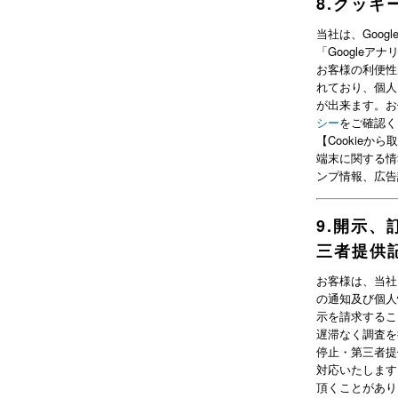
8
.
クッキー
当社は、Goo
「Googleア
お客様の利便性
れており、個人
が出来ます。お
シー
をご確認く
【Cookieか
端末に関する情
ンプ情報、広告
9
.
開示、
三者提供
お客様は、当社
の通知及び個人
示を請求するこ
遅滞なく調査を
停止・第三者提
対応いたします
頂くことがあり