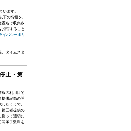
しています。
る以下の情報を、
は匿名で収集さ
を拒否すること
eプライバシーポリ
報、タイムスタ
停止・第
情報の利用目的
者提供記録の開
認したうえで、
、第三者提供の
に従って適切に
て開示手数料を