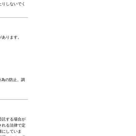
たりしないでく
があります。
行為の防止、調
委託する場合が
される法律で定
確にしていま