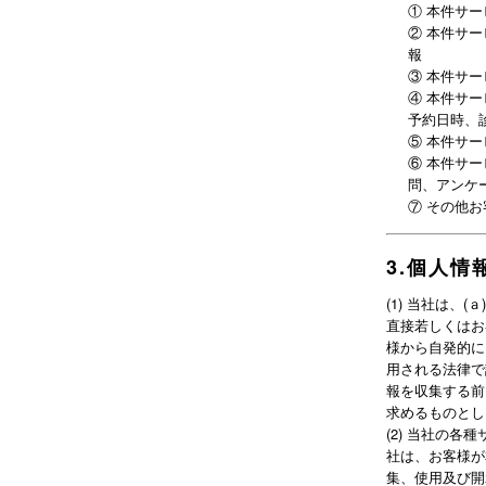
①
本件サー
②
本件サー
報
③
本件サー
④
本件サー
予約日時、
⑤
本件サー
⑥
本件サー
問、アンケ
⑦
その他お
3
.
個人情
(
1
)
当社は、(
直接若しくはお
様から自発的に
用される法律で
報を収集する前
求めるものとし
(
2
)
当社の各種
社は、お客様が
集、使用及び開