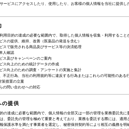
サービスにアクセスしたり、使用したり、お客様の個人情報を当社に提供し
的
利用目的の達成の必要な範囲内で、取得した個人情報を収集・利用すること
ビスの提供、維持、改善（医薬品の発送を含む）
ビスで販売される商品及びサービス等の決済処理
本人確認
ビス及びキャンペーンのご案内
ビス向上のための統計データの作成
ビス向上のための調査・アンケートの実施と集計
、不正行為、当社の利用規約等に違反する行為またはこれらの可能性のある
対策措置の立案
らの問い合わせへの対応
への提供
的の達成に必要な範囲内で、個人情報の全部又は一部の管理を業務委託先に
は、委託先の管理を極めて重要と考えており、業務を委託する際には、適用
報保護水準を満たす事業者を選定し、秘密保持契約等により相互の義務を明