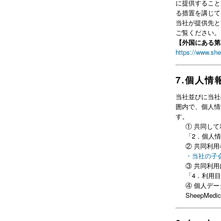
に提供すること
る措置を講じて
当社が提供先と
ご覧ください。
【外国にある第
https://www.shee
7
.
個人情
当社並びに当社
囲内で、個人情
す。
①
共同して
「2．個人
②
共同利用
・当社の子
③
共同利用
「4．利用
④
個人デー
SheepMed