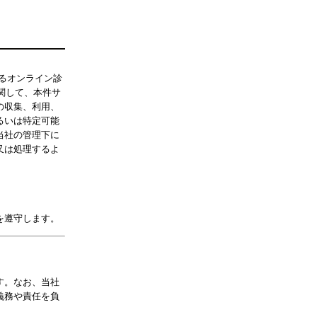
するオンライン診
に関して、本件サ
の収集、利用、
るいは特定可能
当社の管理下に
又は処理するよ
を遵守します。
す。なお、当社
義務や責任を負